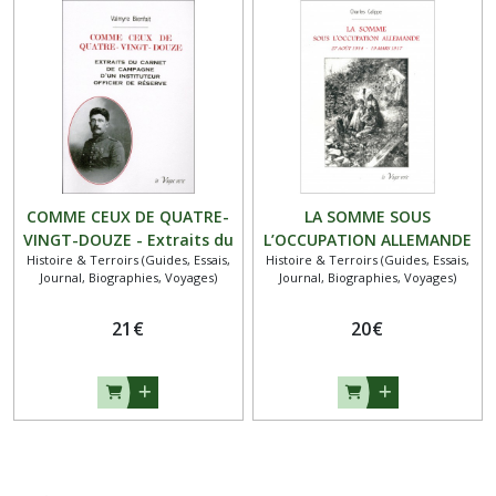
COMME CEUX DE QUATRE-
LA SOMME SOUS
VINGT-DOUZE - Extraits du
L’OCCUPATION ALLEMANDE
Histoire & Terroirs (Guides, Essais,
Histoire & Terroirs (Guides, Essais,
carnet de campagne d’un
- 27 août 1914 - 19 mars
Journal, Biographies, Voyages)
Journal, Biographies, Voyages)
instituteur officier de
1917
réserve
21
€
20
€