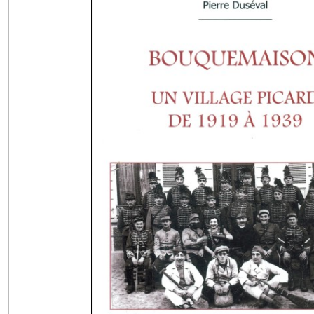
Histoire
&
Terroirs
(Romans,
Récits,
Nouvelles,
Poésies)
(39)
Histoire
&
Terroirs
(Contes
&
Légendes)
(8)
Histoire
&
Terroirs
(Guides,
Essais,
Journal,