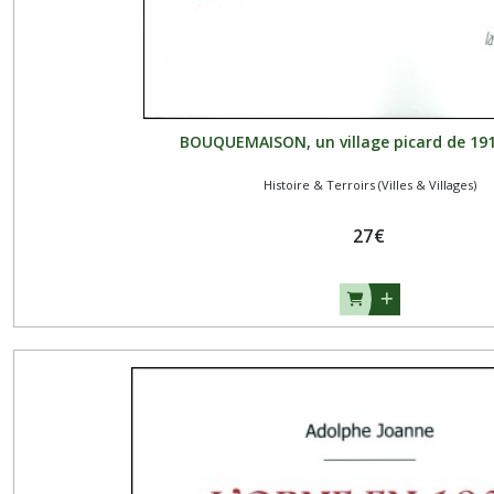
Biographies,
Voyages)
(49)
Généalogie
BOUQUEMAISON, un village picard de 191
(1)
Histoire & Terroirs (Villes & Villages)
Afficher
27
€
les
résultats