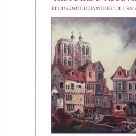
Arts
&
Sciences
(16)
En
Somme
(19)
Bouquinerie
(404)
Livres
PDF
(180)
CARTE
CADEAU
À
OFFRIR
(1)