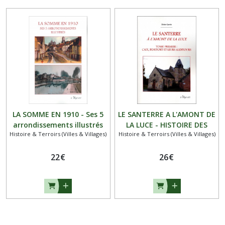
LA SOMME EN 1910 - Ses 5
LE SANTERRE A L'AMONT DE
arrondissements illustrés
LA LUCE - HISTOIRE DES
Histoire & Terroirs (Villes & Villages)
Histoire & Terroirs (Villes & Villages)
ORIGINES A 1900 - Tome 1 :
Caix et ses alentours
22
€
26
€