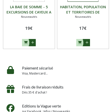
LA BAIE DE SOMME - 5
HABITATION, POPULATION
EXCURSIONS DE CAYEUX A
ET TERRITOIRES DE
Nouveautés
Nouveautés
CALAIS
PICARDIE ET ARTOIS-
CAMBRÉSIS-BEAUVAIS VERS
19
€
1900
17
€
Paiement sécurisé
Visa, Mastercard...
Frais de livraison réduits
Dès 35 € d'achat !
Editions la Vague verte
sur Facebook : Infos / Nouveautés