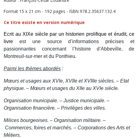
Auteur : François-César Louandre
Format 15 x 21 cm - 192 pages - ISBN 978.2.35637.132.4
Ce titre existe en version numérique
Ecrit au XIXe siècle par un historien prolifique et érudit, ce
livre
est une source d’informations précises et
passionnantes concernant l’histoire d’Abbeville, de
Montreuil-sur-mer et du Ponthieu.
Parmi les thèmes abordés
:
M
œ
urs et usages aux XVIe, XVIIe et XVIIIe siècles. –
Etat
physique. –
M
œ
urs et usages du XIIe au XVIe siècle.
Organisation municipale. – Justice municipale. –
Organisation financière. – Privilèges des villes.
Milices bourgeoises. – Organisation militaire. –
Commerces, foires et marchés. –
Corporations des Arts et
Métiers.