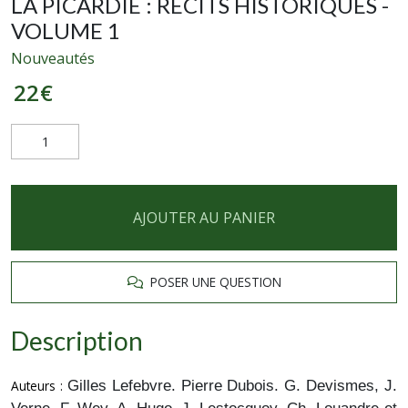
LA PICARDIE : RÉCITS HISTORIQUES -
VOLUME 1
Nouveautés
22
€
AJOUTER AU PANIER
POSER UNE QUESTION
Description
Gilles Lefebvre. Pierre Dubois. G. Devismes, J.
Auteurs :
Verne, F. Wey, A. Hugo, J. Lestocquoy, Ch. Louandre et