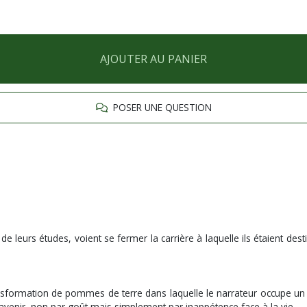
AJOUTER AU PANIER
POSER UNE QUESTION
 de leurs études, voient se fermer la carrière à laquelle ils étaient d
 transformation de pommes de terre dans laquelle le narrateur occupe un
avenir, non par goût mais simplement par inappétence face à la vie.