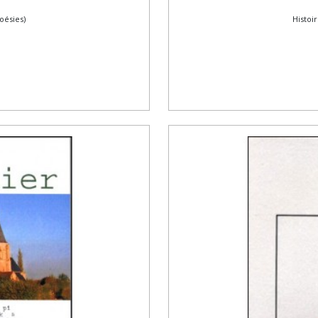
oésies)
Histoi