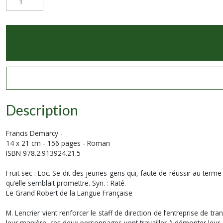
Description
Francis Demarcy -
14 x 21 cm - 156 pages - Roman
ISBN 978.2.913924.21.5
Fruit sec : Loc. Se dit des jeunes gens qui, faute de réussir au terme
qu’elle semblait promettre. Syn. : Raté.
Le Grand Robert de la Langue Française
M. Lencrier vient renforcer le staff de direction de l’entreprise de
leur manière, ces deux personnages vont travailler à démonter leur 