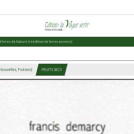
 livres de Nature (réédition de livres anciens)
 Nouvelles, Poésies)
FRUITS SECS