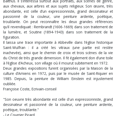
Balthus. Il s’intéressa surtout aux portraits, aux scènes de genre,
aux chevaux, aux arbres et aux sujets religieux. Son œuvre, très
abondante, est celle d’un expressionniste, grand dessinateur et
passionné de la couleur, une peinture ardente, poétique,
troublante. On peut reconnaître les deux grandes références
qu’il revendiquait : Rembrandt (1606-1669) dans son traitement de
la lumière, et Soutine (1894-1943) dans son traitement de la
figuration.
Il laissa une trace importante à Abbeville dans l’église historique
Saint-Wulfran : il a créé les vitraux (une partie est restée
inachevée), ainsi que le chemin de croix et trois scènes de la vie
du Christ de très grande dimension. Il fit également don d’une toile
à l’église d’Acheux, son village où il mourut subitement en 1972.
Deux grandes expositions furent organisées par la Maison de la
culture d’Amiens en 1972, puis par le musée de Saint-Riquier en
1985. Depuis, la peinture de William Einstein est injustement
oubliée.
Françoise Coste, Ecrivain-conseil
"Son oeuvre très abondante est celle d'un expressionniste, grand
dessinateur et passionné de la couleur, une peinture ardente,
poétique, troublante."
-
Le Courrier Picard