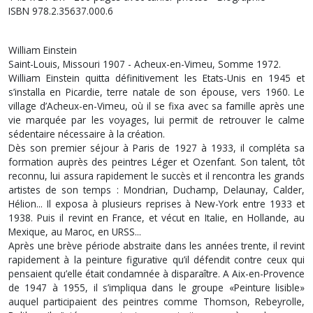
ISBN 978.2.35637.000.6
William Einstein
Saint-Louis, Missouri 1907 - Acheux-en-Vimeu, Somme 1972.
William Einstein quitta définitivement les Etats-Unis en 1945 et
s’installa en Picardie, terre natale de son épouse, vers 1960. Le
village d’Acheux-en-Vimeu, où il se fixa avec sa famille après une
vie marquée par les voyages, lui permit de retrouver le calme
sédentaire nécessaire à la création.
Dès son premier séjour à Paris de 1927 à 1933, il compléta sa
formation auprès des peintres Léger et Ozenfant. Son talent, tôt
reconnu, lui assura rapidement le succès et il rencontra les grands
artistes de son temps : Mondrian, Duchamp, Delaunay, Calder,
Hélion... Il exposa à plusieurs reprises à New-York entre 1933 et
1938. Puis il revint en France, et vécut en Italie, en Hollande, au
Mexique, au Maroc, en URSS...
Après une brève période abstraite dans les années trente, il revint
rapidement à la peinture figurative qu’il défendit contre ceux qui
pensaient qu’elle était condamnée à disparaître. A Aix-en-Provence
de 1947 à 1955, il s’impliqua dans le groupe «Peinture lisible»
auquel participaient des peintres comme Thomson, Rebeyrolle,