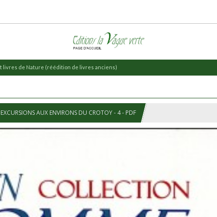
 livres de Nature (réédition de livres anciens)
EXCURSIONS AUX ENVIRONS DU CROTOY - 4 - PDF