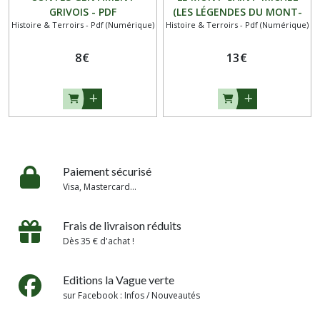
GRIVOIS - PDF
(LES LÉGENDES DU MONT-
Histoire & Terroirs - Pdf (Numérique)
Histoire & Terroirs - Pdf (Numérique)
SAINT-MICHEL) -
HISTORIETTES ET
8
€
ANECDOTES SUR L'ABBAYE
13
€
ET LES PRISONS - PDF
Paiement sécurisé
Visa, Mastercard...
Frais de livraison réduits
Dès 35 € d'achat !
Editions la Vague verte
sur Facebook : Infos / Nouveautés