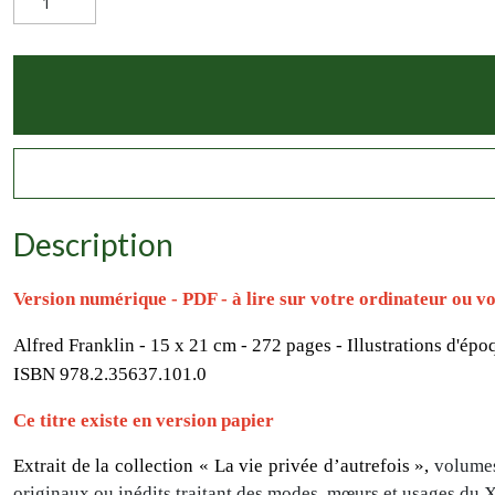
Description
Version numérique - PDF - à lire sur votre ordinateur ou vot
Alfred Franklin -
15 x 21 cm - 272 pages - Illustrations d'épo
ISBN 978.2.35637.101.0
Ce titre existe en
version papier
Extrait de la collection « La vie privée d’autrefois »,
volumes
originaux ou inédits traitant des modes, mœurs et usages du X