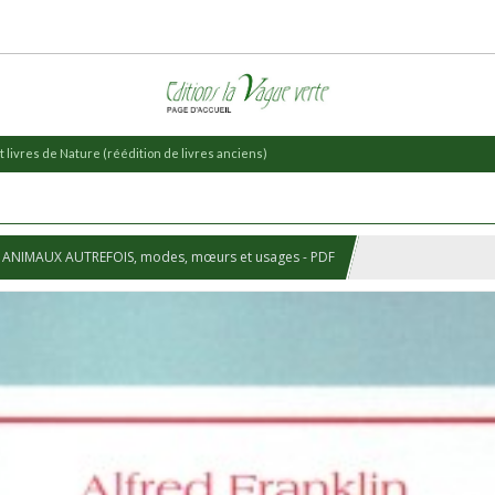
 livres de Nature (réédition de livres anciens)
 ANIMAUX AUTREFOIS, modes, mœurs et usages - PDF