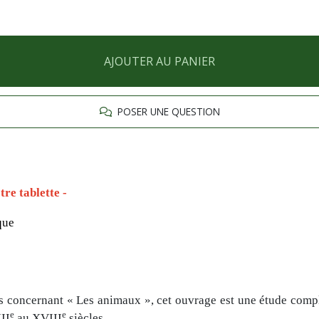
AJOUTER AU PANIER
POSER UNE QUESTION
re tablette -
que
 concernant « Les animaux », cet ouvrage est une étude comp
e
e
II
au XVIII
siècles.