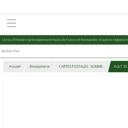
Livres d'Histoire (principalement Hauts de France et Normandie, et autres régions) et
Accueil
Bouquinerie
CARTES POSTALES - SOMME -
AULT 35