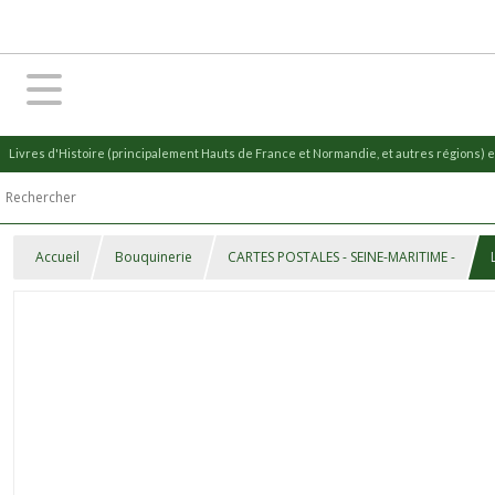
Livres d'Histoire (principalement Hauts de France et Normandie, et autres régions) et
Accueil
Bouquinerie
CARTES POSTALES - SEINE-MARITIME -