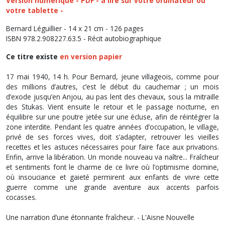
Version numérique - PDF - à lire sur votre ordinateur ou
votre tablette -
Bernard Léguillier - 14 x 21 cm - 126 pages
ISBN 978.2.908227.63.5 - Récit autobiographique
Ce titre existe
en version papier
17 mai 1940, 14 h. Pour Bernard, jeune villageois, comme pour
des millions d’autres, c’est le début du cauchemar ; un mois
d’exode jusqu’en Anjou, au pas lent des chevaux, sous la mitraille
des Stukas. Vient ensuite le retour et le passage nocturne, en
équilibre sur une poutre jetée sur une écluse, afin de réintégrer la
zone interdite. Pendant les quatre années d’occupation, le village,
privé de ses forces vives, doit s’adapter, retrouver les vieilles
recettes et les astuces nécessaires pour faire face aux privations.
Enfin, arrive la libération. Un monde nouveau va naître... Fraîcheur
et sentiments font le charme de ce livre où l’optimisme domine,
où insouciance et gaieté permirent aux enfants de vivre cette
guerre comme une grande aventure aux accents parfois
cocasses.
Une narration d’une étonnante fraîcheur. -
L'Aisne Nouvelle