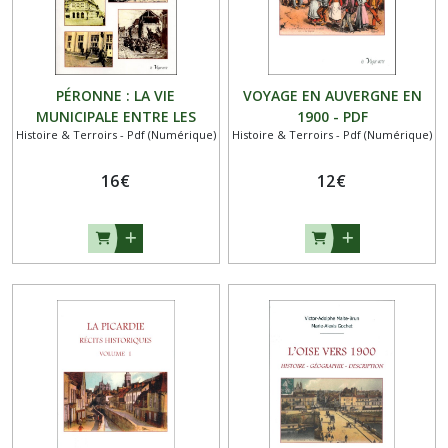
PÉRONNE : LA VIE
VOYAGE EN AUVERGNE EN
MUNICIPALE ENTRE LES
1900 - PDF
Histoire & Terroirs - Pdf (Numérique)
Histoire & Terroirs - Pdf (Numérique)
DEUX GUERRES MONDIALES
ET SOUS L’OCCUPATION 40-
44 - PDF
16
€
12
€