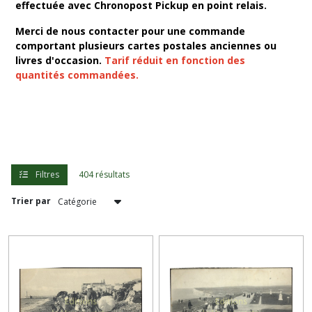
effectuée avec Chronopost Pickup en point relais.
Merci de nous contacter pour une commande
CARTES
POSTALES
comportant plusieurs cartes postales anciennes ou
-
livres d'occasion.
Tarif réduit en fonction des
AISNE
quantités commandées.
-
(12)
CARTES
POSTALES
-
SEINE-
Filtres
404 résultats
MARITIME
-
Trier par
(39)
CARTES
POSTALES
-
NORD
ET