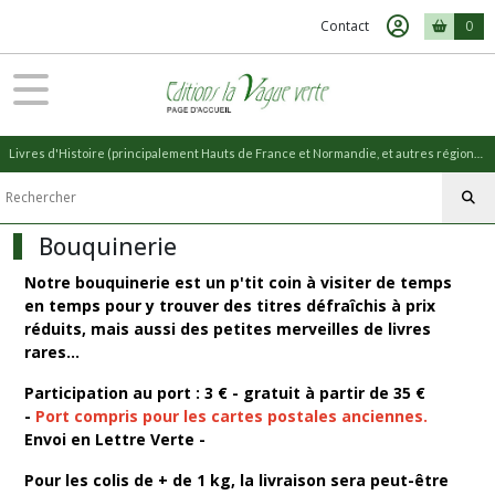
Fermer
Contact
0
FILTRES
Tous
Livres d'Histoire (principalement Hauts de France et Normandie, et autres régions) et livres de Nature (réédition de livres anciens)
les
produits
Bouquinerie
Bouquinerie
LIVRES
Notre bouquinerie est un p'tit coin à visiter de temps
D'OCCASION
en temps pour y trouver des titres défraîchis à prix
(125)
réduits, mais aussi des petites merveilles de livres
rares...
CARTES
Participation au port : 3 € - gratuit à partir de 35 €
POSTALES
-
Port compris pour les cartes postales anciennes.
-
Envoi en Lettre Verte -
SOMME
-
(218)
Pour les colis de + de 1 kg, la livraison sera peut-être